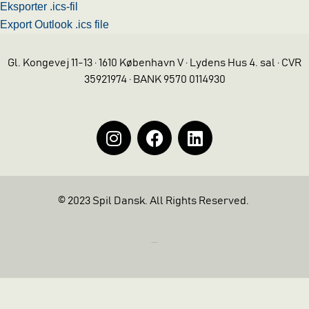
Eksporter .ics-fil
Export Outlook .ics file
Gl. Kongevej 11-13 · 1610 København V · Lydens Hus 4. sal · CVR
35921974 · BANK 9570 0114930
© 2023 Spil Dansk. All Rights Reserved.
https://iintelligent.dk