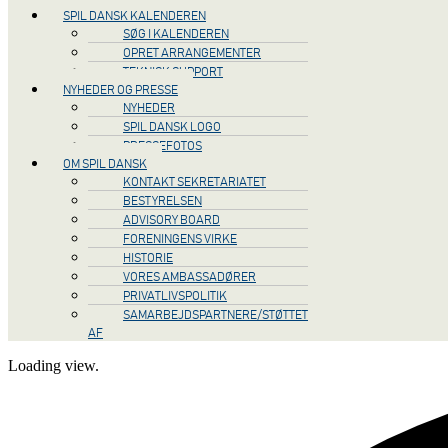
SPIL DANSK KALENDEREN
SØG I KALENDEREN
OPRET ARRANGEMENTER
TEKNISK SUPPORT
NYHEDER OG PRESSE
NYHEDER
SPIL DANSK LOGO
PRESSEFOTOS
OM SPIL DANSK
KONTAKT SEKRETARIATET
BESTYRELSEN
ADVISORY BOARD
FORENINGENS VIRKE
HISTORIE
VORES AMBASSADØRER
PRIVATLIVSPOLITIK
SAMARBEJDSPARTNERE/STØTTET
AF
Loading view.