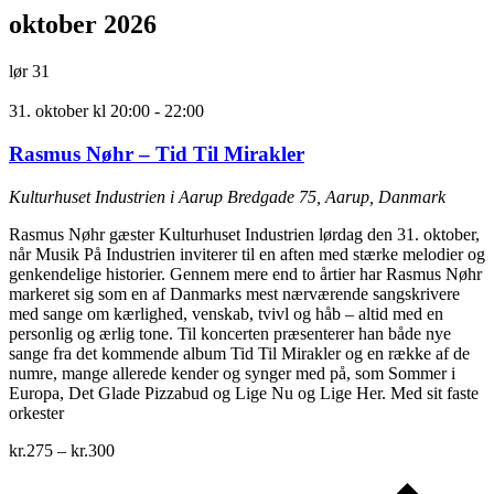
oktober 2026
lør
31
31. oktober kl 20:00
-
22:00
Rasmus Nøhr – Tid Til Mirakler
Kulturhuset Industrien i Aarup
Bredgade 75, Aarup, Danmark
Rasmus Nøhr gæster Kulturhuset Industrien lørdag den 31. oktober,
når Musik På Industrien inviterer til en aften med stærke melodier og
genkendelige historier. Gennem mere end to årtier har Rasmus Nøhr
markeret sig som en af Danmarks mest nærværende sangskrivere
med sange om kærlighed, venskab, tvivl og håb – altid med en
personlig og ærlig tone. Til koncerten præsenterer han både nye
sange fra det kommende album Tid Til Mirakler og en række af de
numre, mange allerede kender og synger med på, som Sommer i
Europa, Det Glade Pizzabud og Lige Nu og Lige Her. Med sit faste
orkester
kr.275 – kr.300