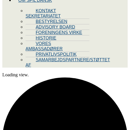
OM SPIL DANSK
KONTAKT
SEKRETARIATET
BESTYRELSEN
ADVISORY BOARD
FORENINGENS VIRKE
HISTORIE
VORES
AMBASSADØRER
PRIVATLIVSPOLITIK
SAMARBEJDSPARTNERE/STØTTET
AF
Loading view.