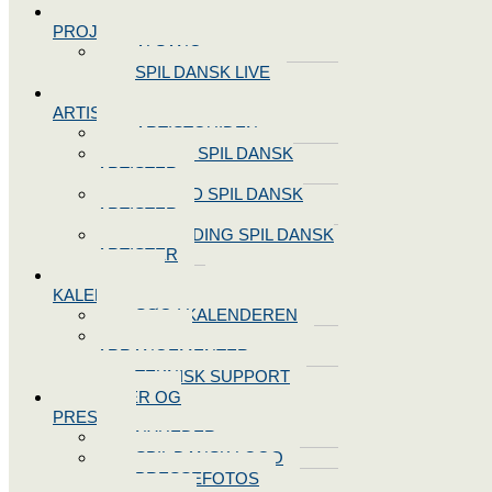
SPIL DANSK
PROJEKTER
ALSANG
SPIL DANSK LIVE
VORES
ARTISTER
ARTISTGUIDEN
VORES SPIL DANSK
ARTISTER
LOG IND SPIL DANSK
ARTISTER
TILMELDING SPIL DANSK
ARTISTER
SPIL DANSK
KALENDEREN
SØG I KALENDEREN
OPRET
ARRANGEMENTER
TEKNISK SUPPORT
NYHEDER OG
PRESSE
NYHEDER
SPIL DANSK LOGO
PRESSEFOTOS