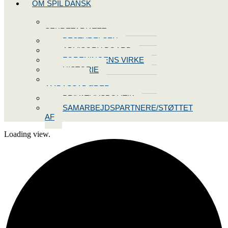
OM SPIL DANSK
KONTAKT
SEKRETARIATET
BESTYRELSEN
ADVISORY BOARD
FORENINGENS VIRKE
HISTORIE
VORES
AMBASSADØRER
PRIVATLIVSPOLITIK
SAMARBEJDSPARTNERE/STØTTET
AF
Loading view.