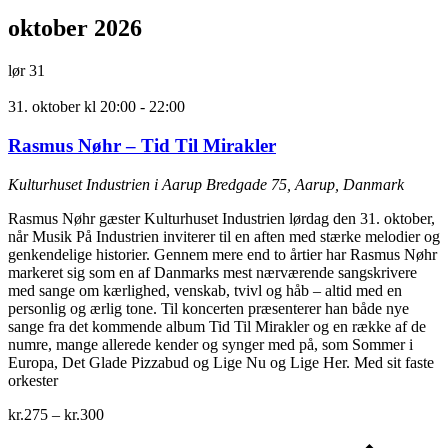
oktober 2026
lør
31
31. oktober kl 20:00
-
22:00
Rasmus Nøhr – Tid Til Mirakler
Kulturhuset Industrien i Aarup
Bredgade 75, Aarup, Danmark
Rasmus Nøhr gæster Kulturhuset Industrien lørdag den 31. oktober,
når Musik På Industrien inviterer til en aften med stærke melodier og
genkendelige historier. Gennem mere end to årtier har Rasmus Nøhr
markeret sig som en af Danmarks mest nærværende sangskrivere
med sange om kærlighed, venskab, tvivl og håb – altid med en
personlig og ærlig tone. Til koncerten præsenterer han både nye
sange fra det kommende album Tid Til Mirakler og en række af de
numre, mange allerede kender og synger med på, som Sommer i
Europa, Det Glade Pizzabud og Lige Nu og Lige Her. Med sit faste
orkester
kr.275 – kr.300