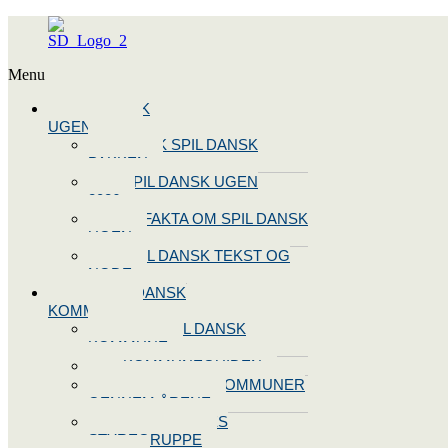
Menu
SPIL DANSK
UGEN 2026
BOOK SPIL DANSK
PAKKEN
SPIL DANSK UGEN
2026
10 FAKTA OM SPIL DANSK
UGEN
SPIL DANSK TEKST OG
NODE
BLIV SPIL DANSK
KOMMUNE
BLIV SPIL DANSK
KOMMUNE
KOMMUNEGUIDEN
SPIL DANSK KOMMUNER
GENNEM ÅRENE
OPRET JERES
STYREGRUPPE