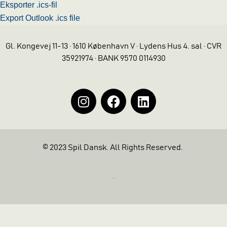
Eksporter .ics-fil
Export Outlook .ics file
Gl. Kongevej 11-13 · 1610 København V · Lydens Hus 4. sal · CVR
35921974 · BANK 9570 0114930
© 2023 Spil Dansk. All Rights Reserved.
https://iintelligent.dk