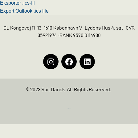
Eksporter .ics-fil
Export Outlook .ics file
Gl. Kongevej 11-13 · 1610 København V · Lydens Hus 4. sal · CVR
35921974 · BANK 9570 0114930
© 2023 Spil Dansk. All Rights Reserved.
https://iintelligent.dk