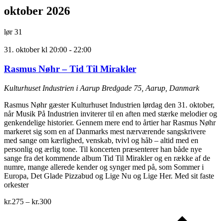
oktober 2026
lør
31
31. oktober kl 20:00
-
22:00
Rasmus Nøhr – Tid Til Mirakler
Kulturhuset Industrien i Aarup
Bredgade 75, Aarup, Danmark
Rasmus Nøhr gæster Kulturhuset Industrien lørdag den 31. oktober,
når Musik På Industrien inviterer til en aften med stærke melodier og
genkendelige historier. Gennem mere end to årtier har Rasmus Nøhr
markeret sig som en af Danmarks mest nærværende sangskrivere
med sange om kærlighed, venskab, tvivl og håb – altid med en
personlig og ærlig tone. Til koncerten præsenterer han både nye
sange fra det kommende album Tid Til Mirakler og en række af de
numre, mange allerede kender og synger med på, som Sommer i
Europa, Det Glade Pizzabud og Lige Nu og Lige Her. Med sit faste
orkester
kr.275 – kr.300