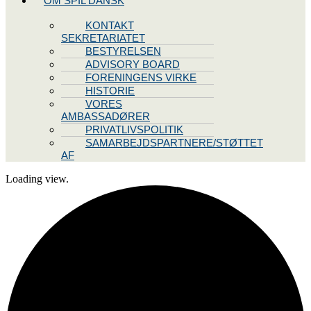
OM SPIL DANSK
KONTAKT
SEKRETARIATET
BESTYRELSEN
ADVISORY BOARD
FORENINGENS VIRKE
HISTORIE
VORES
AMBASSADØRER
PRIVATLIVSPOLITIK
SAMARBEJDSPARTNERE/STØTTET
AF
Loading view.