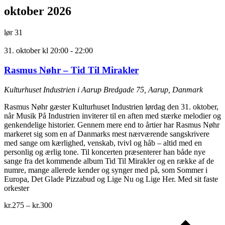
oktober 2026
lør
31
31. oktober kl 20:00
-
22:00
Rasmus Nøhr – Tid Til Mirakler
Kulturhuset Industrien i Aarup
Bredgade 75, Aarup, Danmark
Rasmus Nøhr gæster Kulturhuset Industrien lørdag den 31. oktober,
når Musik På Industrien inviterer til en aften med stærke melodier og
genkendelige historier. Gennem mere end to årtier har Rasmus Nøhr
markeret sig som en af Danmarks mest nærværende sangskrivere
med sange om kærlighed, venskab, tvivl og håb – altid med en
personlig og ærlig tone. Til koncerten præsenterer han både nye
sange fra det kommende album Tid Til Mirakler og en række af de
numre, mange allerede kender og synger med på, som Sommer i
Europa, Det Glade Pizzabud og Lige Nu og Lige Her. Med sit faste
orkester
kr.275 – kr.300