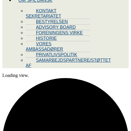
OM SPIL DANSK
KONTAKT
SEKRETARIATET
BESTYRELSEN
ADVISORY BOARD
FORENINGENS VIRKE
HISTORIE
VORES
AMBASSADØRER
PRIVATLIVSPOLITIK
SAMARBEJDSPARTNERE/STØTTET
AF
Loading view.