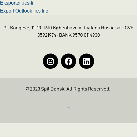
Eksporter .ics-fil
Export Outlook .ics file
Gl. Kongevej 11-13 · 1610 København V · Lydens Hus 4. sal · CVR
35921974 · BANK 9570 0114930
© 2023 Spil Dansk. All Rights Reserved.
https://iintelligent.dk