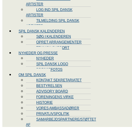
ARTISTER
LOG IND SPIL DANSK
ARTISTER
TILMELDING SPIL DANSK
ARTISTER
SPIL DANSK KALENDEREN
SØG I KALENDEREN
OPRET ARRANGEMENTER
TEKNISK SUPPORT
NYHEDER OG PRESSE
NYHEDER
SPIL DANSK LOGO
PRESSEFOTOS
OM SPIL DANSK
KONTAKT SEKRETARIATET
BESTYRELSEN
ADVISORY BOARD
FORENINGENS VIRKE
HISTORIE
VORES AMBASSADØRER
PRIVATLIVSPOLITIK
SAMARBEJDSPARTNERE/STØTTET
AF