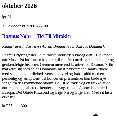
oktober 2026
lør
31
31. oktober kl 20:00
-
22:00
Rasmus Nøhr – Tid Til Mirakler
Kulturhuset Industrien i Aarup
Bredgade 75, Aarup, Danmark
Rasmus Nøhr gæster Kulturhuset Industrien lørdag den 31. oktober,
når Musik På Industrien inviterer til en aften med stærke melodier og
genkendelige historier. Gennem mere end to årtier har Rasmus Nøhr
markeret sig som en af Danmarks mest nærværende sangskrivere
med sange om kærlighed, venskab, tvivl og håb – altid med en
personlig og ærlig tone. Til koncerten præsenterer han både nye
sange fra det kommende album Tid Til Mirakler og en række af de
numre, mange allerede kender og synger med på, som Sommer i
Europa, Det Glade Pizzabud og Lige Nu og Lige Her. Med sit faste
orkester
kr.275 – kr.300