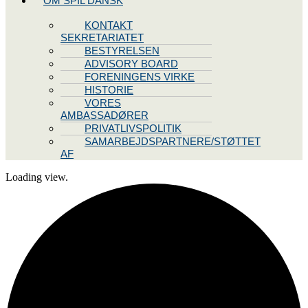
OM SPIL DANSK
KONTAKT
SEKRETARIATET
BESTYRELSEN
ADVISORY BOARD
FORENINGENS VIRKE
HISTORIE
VORES
AMBASSADØRER
PRIVATLIVSPOLITIK
SAMARBEJDSPARTNERE/STØTTET
AF
Loading view.