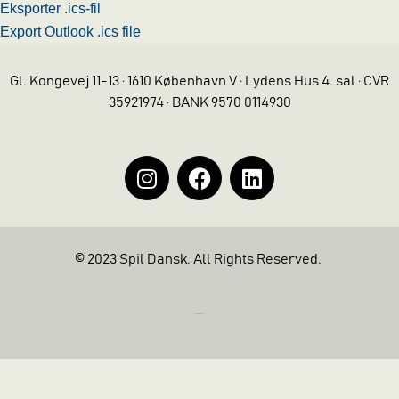
Eksporter .ics-fil
Export Outlook .ics file
Gl. Kongevej 11-13 · 1610 København V · Lydens Hus 4. sal · CVR
35921974 · BANK 9570 0114930
© 2023 Spil Dansk. All Rights Reserved.
https://iintelligent.dk