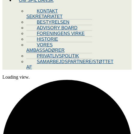
OM SPIL DANSK
KONTAKT
SEKRETARIATET
BESTYRELSEN
ADVISORY BOARD
FORENINGENS VIRKE
HISTORIE
VORES
AMBASSADØRER
PRIVATLIVSPOLITIK
SAMARBEJDSPARTNERE/STØTTET
AF
Loading view.