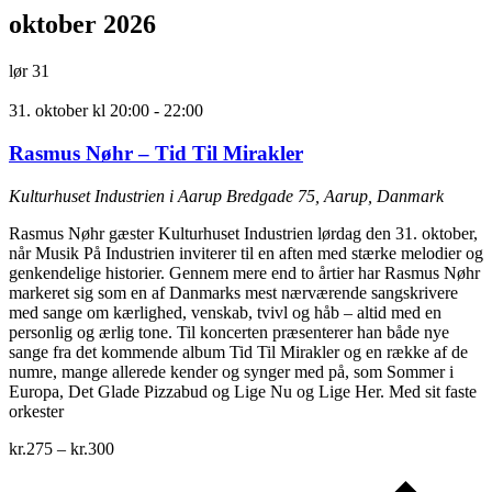
oktober 2026
lør
31
31. oktober kl 20:00
-
22:00
Rasmus Nøhr – Tid Til Mirakler
Kulturhuset Industrien i Aarup
Bredgade 75, Aarup, Danmark
Rasmus Nøhr gæster Kulturhuset Industrien lørdag den 31. oktober,
når Musik På Industrien inviterer til en aften med stærke melodier og
genkendelige historier. Gennem mere end to årtier har Rasmus Nøhr
markeret sig som en af Danmarks mest nærværende sangskrivere
med sange om kærlighed, venskab, tvivl og håb – altid med en
personlig og ærlig tone. Til koncerten præsenterer han både nye
sange fra det kommende album Tid Til Mirakler og en række af de
numre, mange allerede kender og synger med på, som Sommer i
Europa, Det Glade Pizzabud og Lige Nu og Lige Her. Med sit faste
orkester
kr.275 – kr.300