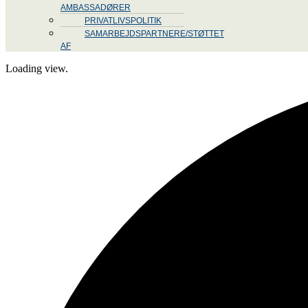
AMBASSADØRER
PRIVATLIVSPOLITIK
SAMARBEJDSPARTNERE/STØTTET
AF
Loading view.