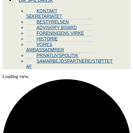
OM SPIL DANSK
KONTAKT
SEKRETARIATET
BESTYRELSEN
ADVISORY BOARD
FORENINGENS VIRKE
HISTORIE
VORES
AMBASSADØRER
PRIVATLIVSPOLITIK
SAMARBEJDSPARTNERE/STØTTET
AF
Loading view.