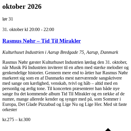
oktober 2026
lør
31
31. oktober kl 20:00
-
22:00
Rasmus Nøhr – Tid Til Mirakler
Kulturhuset Industrien i Aarup
Bredgade 75, Aarup, Danmark
Rasmus Nøhr gæster Kulturhuset Industrien lørdag den 31. oktober,
når Musik På Industrien inviterer til en aften med stærke melodier og
genkendelige historier. Gennem mere end to årtier har Rasmus Nøhr
markeret sig som en af Danmarks mest nærværende sangskrivere
med sange om kærlighed, venskab, tvivl og håb – altid med en
personlig og ærlig tone. Til koncerten præsenterer han både nye
sange fra det kommende album Tid Til Mirakler og en række af de
numre, mange allerede kender og synger med på, som Sommer i
Europa, Det Glade Pizzabud og Lige Nu og Lige Her. Med sit faste
orkester
kr.275 – kr.300