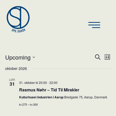
Upcoming
Ev
Event
Search
List
Vi
Select
Searc
oktober 2026
Nav
date.
and
LØR
31. oktober kl 20:00
-
22:00
31
Views
Rasmus Nøhr – Tid Til Mirakler
Naviga
Kulturhuset Industrien i Aarup
Bredgade 75, Aarup, Danmark
kr.275 – kr.300