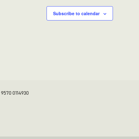
Subscribe to calendar
K 9570 0114930