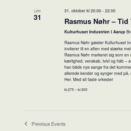
31. oktober kl 20:00
-
22:00
LØR
31
Rasmus Nøhr – Tid T
Kulturhuset Industrien i Aarup
Br
Rasmus Nøhr gæster Kulturhuset Ind
inviterer til en aften med stærke m
Rasmus Nøhr markeret sig som en
kærlighed, venskab, tvivl og håb – a
han både nye sange fra det kommen
allerede kender og synger med på,
Her. Med sit faste orkester
kr.275 – kr.300
Previous
Events