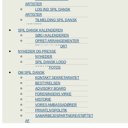
ARTISTER
LOG IND SPIL DANSK
ARTISTER
TILMELDING SPIL DANSK
ARTISTER
SPIL DANSK KALENDEREN
SØG I KALENDEREN
OPRET ARRANGEMENTER
TEKNISK SUPPORT
NYHEDER OG PRESSE
NYHEDER
SPIL DANSK LOGO
PRESSEFOTOS
OM SPIL DANSK
KONTAKT SEKRETARIATET
BESTYRELSEN
ADVISORY BOARD
FORENINGENS VIRKE
HISTORIE
VORES AMBASSADØRER
PRIVATLIVSPOLITIK
SAMARBEJDSPARTNERE/STØTTET
AF