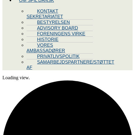
OM SPIL DANSK
KONTAKT
SEKRETARIATET
BESTYRELSEN
ADVISORY BOARD
FORENINGENS VIRKE
HISTORIE
VORES
AMBASSADØRER
PRIVATLIVSPOLITIK
SAMARBEJDSPARTNERE/STØTTET
AF
Loading view.