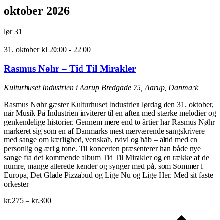
oktober 2026
lør
31
31. oktober kl 20:00
-
22:00
Rasmus Nøhr – Tid Til Mirakler
Kulturhuset Industrien i Aarup
Bredgade 75, Aarup, Danmark
Rasmus Nøhr gæster Kulturhuset Industrien lørdag den 31. oktober,
når Musik På Industrien inviterer til en aften med stærke melodier og
genkendelige historier. Gennem mere end to årtier har Rasmus Nøhr
markeret sig som en af Danmarks mest nærværende sangskrivere
med sange om kærlighed, venskab, tvivl og håb – altid med en
personlig og ærlig tone. Til koncerten præsenterer han både nye
sange fra det kommende album Tid Til Mirakler og en række af de
numre, mange allerede kender og synger med på, som Sommer i
Europa, Det Glade Pizzabud og Lige Nu og Lige Her. Med sit faste
orkester
kr.275 – kr.300