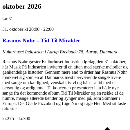
oktober 2026
lør
31
31. oktober kl 20:00
-
22:00
Rasmus Nøhr – Tid Til Mirakler
Kulturhuset Industrien i Aarup
Bredgade 75, Aarup, Danmark
Rasmus Nøhr gæster Kulturhuset Industrien lørdag den 31. oktober,
når Musik På Industrien inviterer til en aften med stærke melodier og
genkendelige historier. Gennem mere end to årtier har Rasmus Nøhr
markeret sig som en af Danmarks mest nærværende sangskrivere
med sange om kærlighed, venskab, tvivl og håb – altid med en
personlig og ærlig tone. Til koncerten præsenterer han både nye
sange fra det kommende album Tid Til Mirakler og en række af de
numre, mange allerede kender og synger med på, som Sommer i
Europa, Det Glade Pizzabud og Lige Nu og Lige Her. Med sit faste
orkester
kr.275 – kr.300