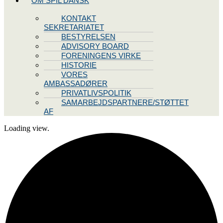
OM SPIL DANSK
KONTAKT
SEKRETARIATET
BESTYRELSEN
ADVISORY BOARD
FORENINGENS VIRKE
HISTORIE
VORES
AMBASSADØRER
PRIVATLIVSPOLITIK
SAMARBEJDSPARTNERE/STØTTET
AF
Loading view.