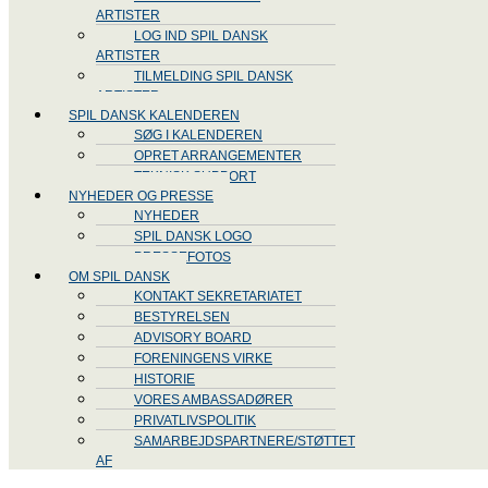
ARTISTER
LOG IND SPIL DANSK
ARTISTER
TILMELDING SPIL DANSK
ARTISTER
SPIL DANSK KALENDEREN
SØG I KALENDEREN
OPRET ARRANGEMENTER
TEKNISK SUPPORT
NYHEDER OG PRESSE
NYHEDER
SPIL DANSK LOGO
PRESSEFOTOS
OM SPIL DANSK
KONTAKT SEKRETARIATET
BESTYRELSEN
ADVISORY BOARD
FORENINGENS VIRKE
HISTORIE
VORES AMBASSADØRER
PRIVATLIVSPOLITIK
SAMARBEJDSPARTNERE/STØTTET
AF