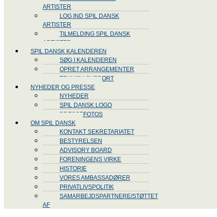
ARTISTER
LOG IND SPIL DANSK
ARTISTER
TILMELDING SPIL DANSK
ARTISTER
SPIL DANSK KALENDEREN
SØG I KALENDEREN
OPRET ARRANGEMENTER
TEKNISK SUPPORT
NYHEDER OG PRESSE
NYHEDER
SPIL DANSK LOGO
PRESSEFOTOS
OM SPIL DANSK
KONTAKT SEKRETARIATET
BESTYRELSEN
ADVISORY BOARD
FORENINGENS VIRKE
HISTORIE
VORES AMBASSADØRER
PRIVATLIVSPOLITIK
SAMARBEJDSPARTNERE/STØTTET
AF