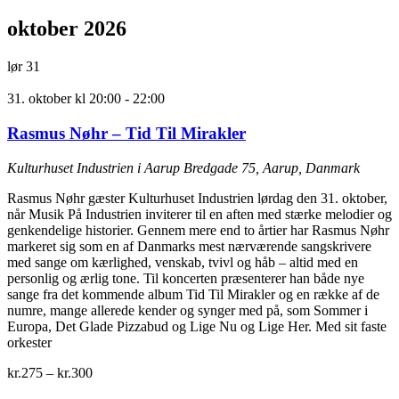
oktober 2026
lør
31
31. oktober kl 20:00
-
22:00
Rasmus Nøhr – Tid Til Mirakler
Kulturhuset Industrien i Aarup
Bredgade 75, Aarup, Danmark
Rasmus Nøhr gæster Kulturhuset Industrien lørdag den 31. oktober,
når Musik På Industrien inviterer til en aften med stærke melodier og
genkendelige historier. Gennem mere end to årtier har Rasmus Nøhr
markeret sig som en af Danmarks mest nærværende sangskrivere
med sange om kærlighed, venskab, tvivl og håb – altid med en
personlig og ærlig tone. Til koncerten præsenterer han både nye
sange fra det kommende album Tid Til Mirakler og en række af de
numre, mange allerede kender og synger med på, som Sommer i
Europa, Det Glade Pizzabud og Lige Nu og Lige Her. Med sit faste
orkester
kr.275 – kr.300