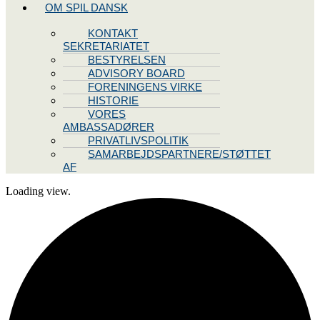
OM SPIL DANSK
KONTAKT
SEKRETARIATET
BESTYRELSEN
ADVISORY BOARD
FORENINGENS VIRKE
HISTORIE
VORES
AMBASSADØRER
PRIVATLIVSPOLITIK
SAMARBEJDSPARTNERE/STØTTET
AF
Loading view.