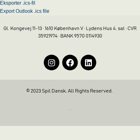
Eksporter .ics-fil
Export Outlook .ics file
Gl. Kongevej 11-13 · 1610 København V · Lydens Hus 4. sal · CVR
35921974 · BANK 9570 0114930
© 2023 Spil Dansk. All Rights Reserved.
https://iintelligent.dk