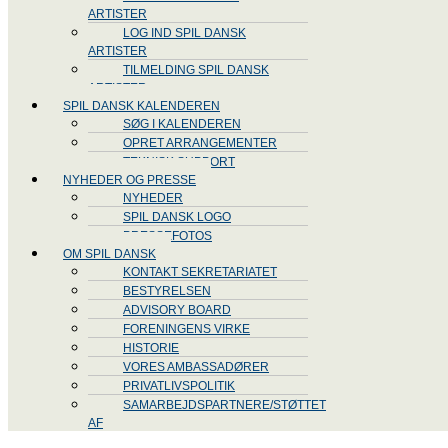
ARTISTER
LOG IND SPIL DANSK
ARTISTER
TILMELDING SPIL DANSK
ARTISTER
SPIL DANSK KALENDEREN
SØG I KALENDEREN
OPRET ARRANGEMENTER
TEKNISK SUPPORT
NYHEDER OG PRESSE
NYHEDER
SPIL DANSK LOGO
PRESSEFOTOS
OM SPIL DANSK
KONTAKT SEKRETARIATET
BESTYRELSEN
ADVISORY BOARD
FORENINGENS VIRKE
HISTORIE
VORES AMBASSADØRER
PRIVATLIVSPOLITIK
SAMARBEJDSPARTNERE/STØTTET
AF