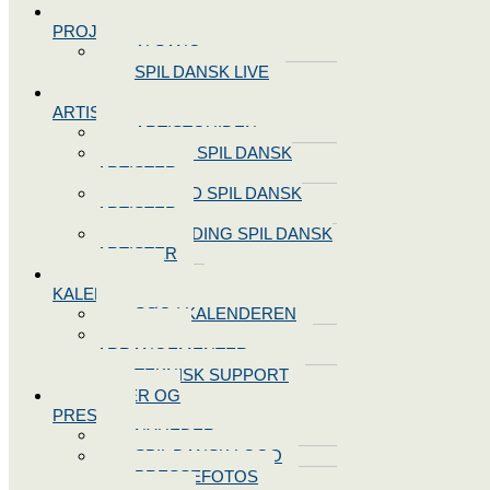
SPIL DANSK
PROJEKTER
ALSANG
SPIL DANSK LIVE
VORES
ARTISTER
ARTISTGUIDEN
VORES SPIL DANSK
ARTISTER
LOG IND SPIL DANSK
ARTISTER
TILMELDING SPIL DANSK
ARTISTER
SPIL DANSK
KALENDEREN
SØG I KALENDEREN
OPRET
ARRANGEMENTER
TEKNISK SUPPORT
NYHEDER OG
PRESSE
NYHEDER
SPIL DANSK LOGO
PRESSEFOTOS