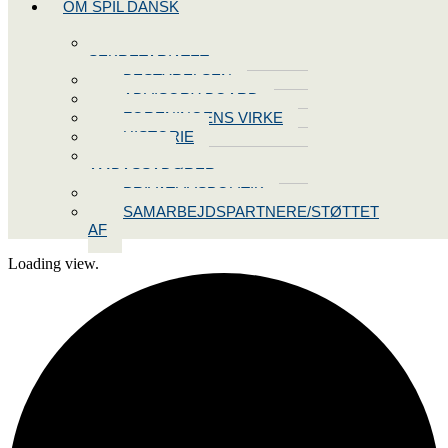
OM SPIL DANSK
KONTAKT
SEKRETARIATET
BESTYRELSEN
ADVISORY BOARD
FORENINGENS VIRKE
HISTORIE
VORES
AMBASSADØRER
PRIVATLIVSPOLITIK
SAMARBEJDSPARTNERE/STØTTET
AF
Loading view.