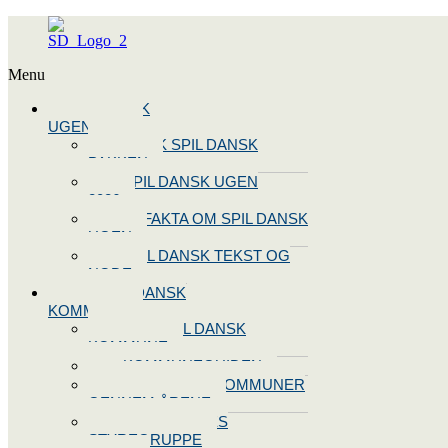
Menu
SPIL DANSK
UGEN 2026
BOOK SPIL DANSK
PAKKEN
SPIL DANSK UGEN
2026
10 FAKTA OM SPIL DANSK
UGEN
SPIL DANSK TEKST OG
NODE
BLIV SPIL DANSK
KOMMUNE
BLIV SPIL DANSK
KOMMUNE
KOMMUNEGUIDEN
SPIL DANSK KOMMUNER
GENNEM ÅRENE
OPRET JERES
STYREGRUPPE