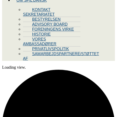
OM SPIL DANSK
KONTAKT
SEKRETARIATET
BESTYRELSEN
ADVISORY BOARD
FORENINGENS VIRKE
HISTORIE
VORES
AMBASSADØRER
PRIVATLIVSPOLITIK
SAMARBEJDSPARTNERE/STØTTET
AF
Loading view.