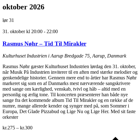
oktober 2026
lør
31
31. oktober kl 20:00
-
22:00
Rasmus Nøhr – Tid Til Mirakler
Kulturhuset Industrien i Aarup
Bredgade 75, Aarup, Danmark
Rasmus Nøhr gæster Kulturhuset Industrien lørdag den 31. oktober,
når Musik På Industrien inviterer til en aften med stærke melodier og
genkendelige historier. Gennem mere end to årtier har Rasmus Nøhr
markeret sig som en af Danmarks mest nærværende sangskrivere
med sange om kærlighed, venskab, tvivl og håb – altid med en
personlig og ærlig tone. Til koncerten præsenterer han både nye
sange fra det kommende album Tid Til Mirakler og en række af de
numre, mange allerede kender og synger med på, som Sommer i
Europa, Det Glade Pizzabud og Lige Nu og Lige Her. Med sit faste
orkester
kr.275 – kr.300