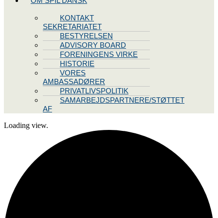
OM SPIL DANSK
KONTAKT
SEKRETARIATET
BESTYRELSEN
ADVISORY BOARD
FORENINGENS VIRKE
HISTORIE
VORES
AMBASSADØRER
PRIVATLIVSPOLITIK
SAMARBEJDSPARTNERE/STØTTET
AF
Loading view.