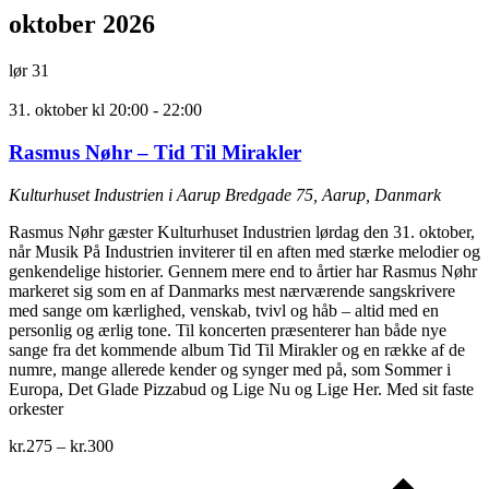
oktober 2026
lør
31
31. oktober kl 20:00
-
22:00
Rasmus Nøhr – Tid Til Mirakler
Kulturhuset Industrien i Aarup
Bredgade 75, Aarup, Danmark
Rasmus Nøhr gæster Kulturhuset Industrien lørdag den 31. oktober,
når Musik På Industrien inviterer til en aften med stærke melodier og
genkendelige historier. Gennem mere end to årtier har Rasmus Nøhr
markeret sig som en af Danmarks mest nærværende sangskrivere
med sange om kærlighed, venskab, tvivl og håb – altid med en
personlig og ærlig tone. Til koncerten præsenterer han både nye
sange fra det kommende album Tid Til Mirakler og en række af de
numre, mange allerede kender og synger med på, som Sommer i
Europa, Det Glade Pizzabud og Lige Nu og Lige Her. Med sit faste
orkester
kr.275 – kr.300