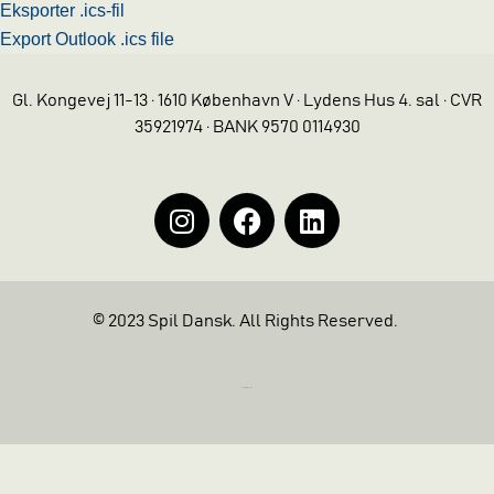
Eksporter .ics-fil
Export Outlook .ics file
Gl. Kongevej 11-13 · 1610 København V · Lydens Hus 4. sal · CVR
35921974 · BANK 9570 0114930
© 2023 Spil Dansk. All Rights Reserved.
https://iintelligent.dk