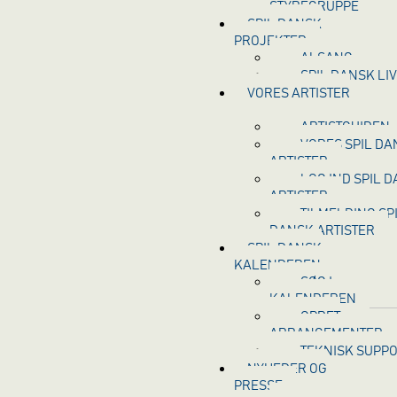
STYREGRUPPE
SPIL DANSK
PROJEKTER
ALSANG
SPIL DANSK LI
VORES ARTISTER
ARTISTGUIDEN
VORES SPIL DA
ARTISTER
LOG IND SPIL 
ARTISTER
TILMELDING SP
DANSK ARTISTER
SPIL DANSK
KALENDEREN
SØG I
KALENDEREN
OPRET
ARRANGEMENTER
TEKNISK SUPP
NYHEDER OG
PRESSE