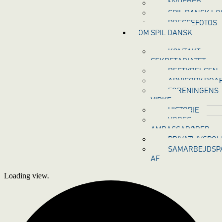
NYHEDER
SPIL DANSK L
PRESSEFOTOS
OM SPIL DANSK
KONTAKT
SEKRETARIATET
BESTYRELSEN
ADVISORY BOA
FORENINGENS
VIRKE
HISTORIE
VORES
AMBASSADØRER
PRIVATLIVSPOLI
SAMARBEJDSPA
AF
Loading view.