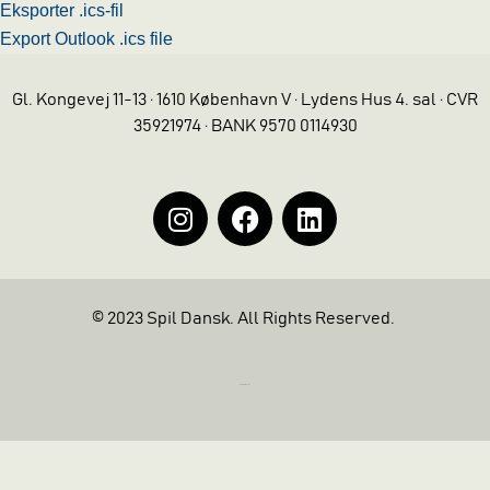
Eksporter .ics-fil
Export Outlook .ics file
Gl. Kongevej 11-13 · 1610 København V · Lydens Hus 4. sal · CVR
35921974 · BANK 9570 0114930
© 2023 Spil Dansk. All Rights Reserved.
https://iintelligent.dk