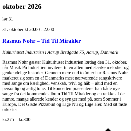
oktober 2026
lør
31
31. oktober kl 20:00
-
22:00
Rasmus Nøhr – Tid Til Mirakler
Kulturhuset Industrien i Aarup
Bredgade 75, Aarup, Danmark
Rasmus Nøhr gæster Kulturhuset Industrien lørdag den 31. oktober,
når Musik På Industrien inviterer til en aften med stærke melodier og
genkendelige historier. Gennem mere end to årtier har Rasmus Nøhr
markeret sig som en af Danmarks mest nærværende sangskrivere
med sange om kærlighed, venskab, tvivl og håb – altid med en
personlig og ærlig tone. Til koncerten præsenterer han både nye
sange fra det kommende album Tid Til Mirakler og en række af de
numre, mange allerede kender og synger med på, som Sommer i
Europa, Det Glade Pizzabud og Lige Nu og Lige Her. Med sit faste
orkester
kr.275 – kr.300