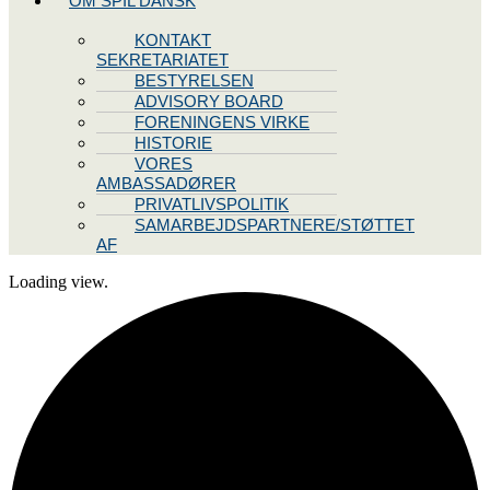
OM SPIL DANSK
KONTAKT
SEKRETARIATET
BESTYRELSEN
ADVISORY BOARD
FORENINGENS VIRKE
HISTORIE
VORES
AMBASSADØRER
PRIVATLIVSPOLITIK
SAMARBEJDSPARTNERE/STØTTET
AF
Loading view.