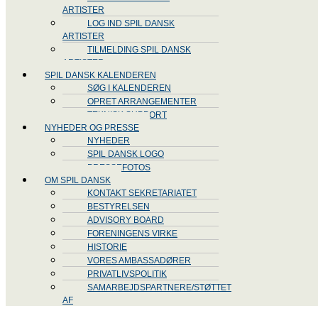
ARTISTER
LOG IND SPIL DANSK
ARTISTER
TILMELDING SPIL DANSK
ARTISTER
SPIL DANSK KALENDEREN
SØG I KALENDEREN
OPRET ARRANGEMENTER
TEKNISK SUPPORT
NYHEDER OG PRESSE
NYHEDER
SPIL DANSK LOGO
PRESSEFOTOS
OM SPIL DANSK
KONTAKT SEKRETARIATET
BESTYRELSEN
ADVISORY BOARD
FORENINGENS VIRKE
HISTORIE
VORES AMBASSADØRER
PRIVATLIVSPOLITIK
SAMARBEJDSPARTNERE/STØTTET
AF