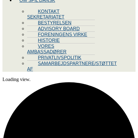
OM SPIL DANSK
KONTAKT
SEKRETARIATET
BESTYRELSEN
ADVISORY BOARD
FORENINGENS VIRKE
HISTORIE
VORES
AMBASSADØRER
PRIVATLIVSPOLITIK
SAMARBEJDSPARTNERE/STØTTET
AF
Loading view.