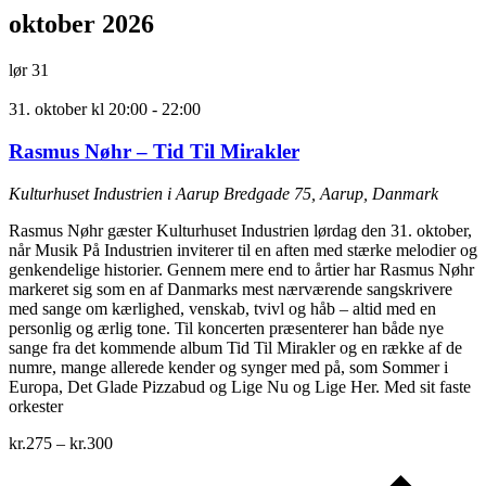
oktober 2026
lør
31
31. oktober kl 20:00
-
22:00
Rasmus Nøhr – Tid Til Mirakler
Kulturhuset Industrien i Aarup
Bredgade 75, Aarup, Danmark
Rasmus Nøhr gæster Kulturhuset Industrien lørdag den 31. oktober,
når Musik På Industrien inviterer til en aften med stærke melodier og
genkendelige historier. Gennem mere end to årtier har Rasmus Nøhr
markeret sig som en af Danmarks mest nærværende sangskrivere
med sange om kærlighed, venskab, tvivl og håb – altid med en
personlig og ærlig tone. Til koncerten præsenterer han både nye
sange fra det kommende album Tid Til Mirakler og en række af de
numre, mange allerede kender og synger med på, som Sommer i
Europa, Det Glade Pizzabud og Lige Nu og Lige Her. Med sit faste
orkester
kr.275 – kr.300