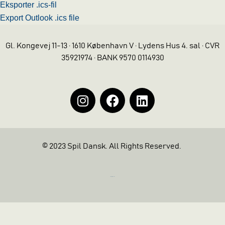
Eksporter .ics-fil
Export Outlook .ics file
Gl. Kongevej 11-13 · 1610 København V · Lydens Hus 4. sal · CVR
35921974 · BANK 9570 0114930
© 2023 Spil Dansk. All Rights Reserved.
https://iintelligent.dk