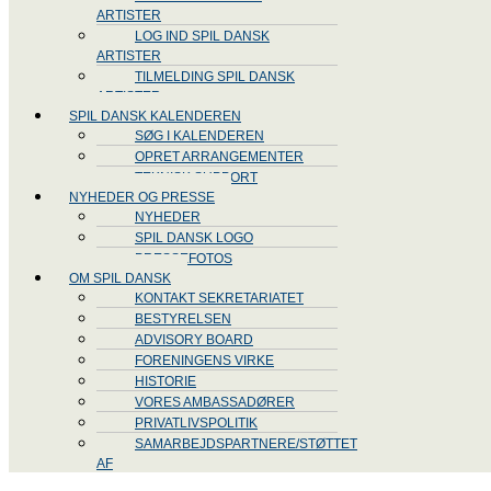
ARTISTER
LOG IND SPIL DANSK
ARTISTER
TILMELDING SPIL DANSK
ARTISTER
SPIL DANSK KALENDEREN
SØG I KALENDEREN
OPRET ARRANGEMENTER
TEKNISK SUPPORT
NYHEDER OG PRESSE
NYHEDER
SPIL DANSK LOGO
PRESSEFOTOS
OM SPIL DANSK
KONTAKT SEKRETARIATET
BESTYRELSEN
ADVISORY BOARD
FORENINGENS VIRKE
HISTORIE
VORES AMBASSADØRER
PRIVATLIVSPOLITIK
SAMARBEJDSPARTNERE/STØTTET
AF