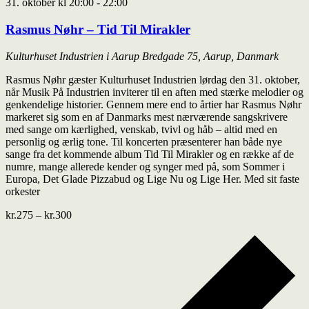
31. oktober kl 20:00
-
22:00
Rasmus Nøhr – Tid Til Mirakler
Kulturhuset Industrien i Aarup
Bredgade 75, Aarup, Danmark
Rasmus Nøhr gæster Kulturhuset Industrien lørdag den 31. oktober,
når Musik På Industrien inviterer til en aften med stærke melodier og
genkendelige historier. Gennem mere end to årtier har Rasmus Nøhr
markeret sig som en af Danmarks mest nærværende sangskrivere
med sange om kærlighed, venskab, tvivl og håb – altid med en
personlig og ærlig tone. Til koncerten præsenterer han både nye
sange fra det kommende album Tid Til Mirakler og en række af de
numre, mange allerede kender og synger med på, som Sommer i
Europa, Det Glade Pizzabud og Lige Nu og Lige Her. Med sit faste
orkester
kr.275 – kr.300