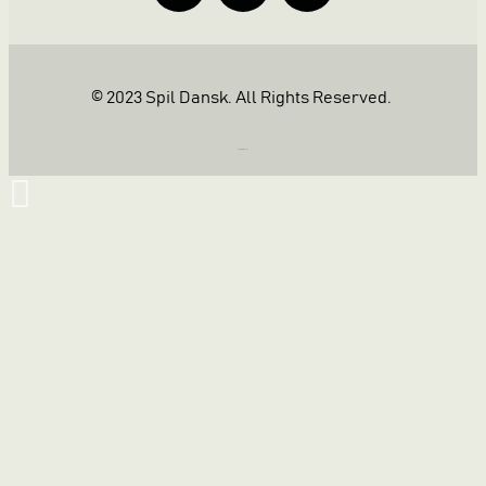
© 2023 Spil Dansk. All Rights Reserved.
https://iintelligent.dk