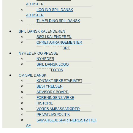
ARTISTER
LOG IND SPIL DANSK
ARTISTER
TILMELDING SPIL DANSK
ARTISTER
SPIL DANSK KALENDEREN
SØG I KALENDEREN
OPRET ARRANGEMENTER
TEKNISK SUPPORT
NYHEDER OG PRESSE
NYHEDER
SPIL DANSK LOGO
PRESSEFOTOS
OM SPIL DANSK
KONTAKT SEKRETARIATET
BESTYRELSEN
ADVISORY BOARD
FORENINGENS VIRKE
HISTORIE
VORES AMBASSADØRER
PRIVATLIVSPOLITIK
SAMARBEJDSPARTNERE/STØTTET
AF