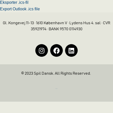
Eksporter .ics-fil
Export Outlook .ics file
Gl. Kongevej 11-13 · 1610 København V · Lydens Hus 4. sal · CVR
35921974 · BANK 9570 0114930
© 2023 Spil Dansk. All Rights Reserved.
https://iintelligent.dk