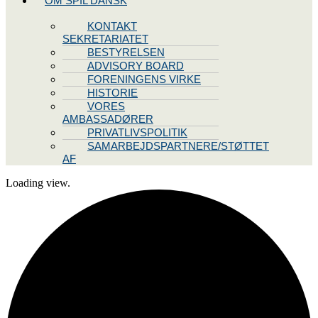
OM SPIL DANSK
KONTAKT
SEKRETARIATET
BESTYRELSEN
ADVISORY BOARD
FORENINGENS VIRKE
HISTORIE
VORES
AMBASSADØRER
PRIVATLIVSPOLITIK
SAMARBEJDSPARTNERE/STØTTET
AF
Loading view.