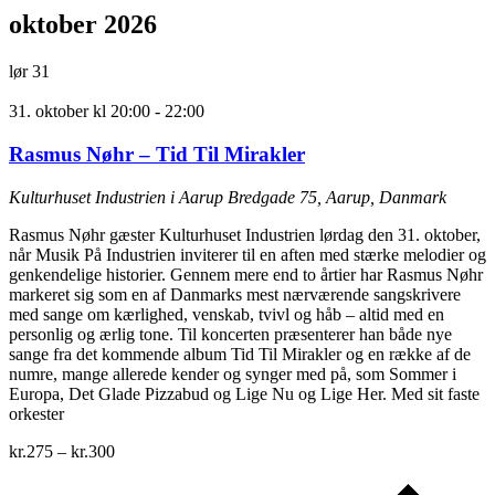
oktober 2026
lør
31
31. oktober kl 20:00
-
22:00
Rasmus Nøhr – Tid Til Mirakler
Kulturhuset Industrien i Aarup
Bredgade 75, Aarup, Danmark
Rasmus Nøhr gæster Kulturhuset Industrien lørdag den 31. oktober,
når Musik På Industrien inviterer til en aften med stærke melodier og
genkendelige historier. Gennem mere end to årtier har Rasmus Nøhr
markeret sig som en af Danmarks mest nærværende sangskrivere
med sange om kærlighed, venskab, tvivl og håb – altid med en
personlig og ærlig tone. Til koncerten præsenterer han både nye
sange fra det kommende album Tid Til Mirakler og en række af de
numre, mange allerede kender og synger med på, som Sommer i
Europa, Det Glade Pizzabud og Lige Nu og Lige Her. Med sit faste
orkester
kr.275 – kr.300