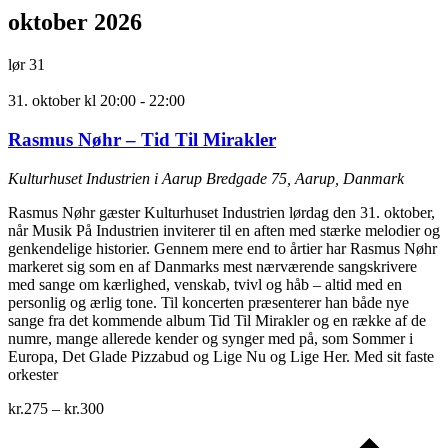
oktober 2026
lør
31
31. oktober kl 20:00
-
22:00
Rasmus Nøhr – Tid Til Mirakler
Kulturhuset Industrien i Aarup
Bredgade 75, Aarup, Danmark
Rasmus Nøhr gæster Kulturhuset Industrien lørdag den 31. oktober,
når Musik På Industrien inviterer til en aften med stærke melodier og
genkendelige historier. Gennem mere end to årtier har Rasmus Nøhr
markeret sig som en af Danmarks mest nærværende sangskrivere
med sange om kærlighed, venskab, tvivl og håb – altid med en
personlig og ærlig tone. Til koncerten præsenterer han både nye
sange fra det kommende album Tid Til Mirakler og en række af de
numre, mange allerede kender og synger med på, som Sommer i
Europa, Det Glade Pizzabud og Lige Nu og Lige Her. Med sit faste
orkester
kr.275 – kr.300