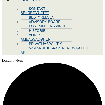
OM SPIL DANSK
KONTAKT
SEKRETARIATET
BESTYRELSEN
ADVISORY BOARD
FORENINGENS VIRKE
HISTORIE
VORES
AMBASSADØRER
PRIVATLIVSPOLITIK
SAMARBEJDSPARTNERE/STØTTET
AF
Loading view.