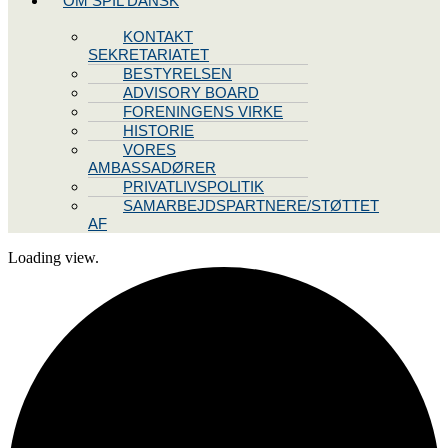
OM SPIL DANSK
KONTAKT
SEKRETARIATET
BESTYRELSEN
ADVISORY BOARD
FORENINGENS VIRKE
HISTORIE
VORES
AMBASSADØRER
PRIVATLIVSPOLITIK
SAMARBEJDSPARTNERE/STØTTET
AF
Loading view.