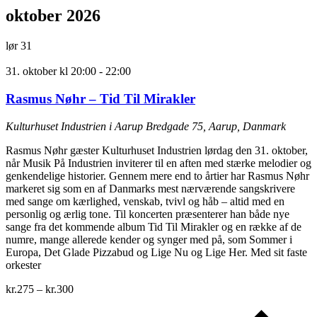
oktober 2026
lør
31
31. oktober kl 20:00
-
22:00
Rasmus Nøhr – Tid Til Mirakler
Kulturhuset Industrien i Aarup
Bredgade 75, Aarup, Danmark
Rasmus Nøhr gæster Kulturhuset Industrien lørdag den 31. oktober,
når Musik På Industrien inviterer til en aften med stærke melodier og
genkendelige historier. Gennem mere end to årtier har Rasmus Nøhr
markeret sig som en af Danmarks mest nærværende sangskrivere
med sange om kærlighed, venskab, tvivl og håb – altid med en
personlig og ærlig tone. Til koncerten præsenterer han både nye
sange fra det kommende album Tid Til Mirakler og en række af de
numre, mange allerede kender og synger med på, som Sommer i
Europa, Det Glade Pizzabud og Lige Nu og Lige Her. Med sit faste
orkester
kr.275 – kr.300