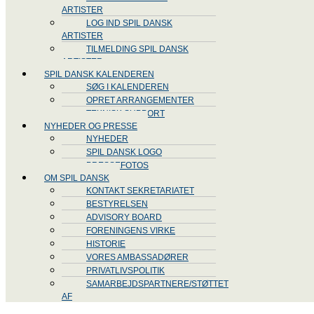
ARTISTER
LOG IND SPIL DANSK
ARTISTER
TILMELDING SPIL DANSK
ARTISTER
SPIL DANSK KALENDEREN
SØG I KALENDEREN
OPRET ARRANGEMENTER
TEKNISK SUPPORT
NYHEDER OG PRESSE
NYHEDER
SPIL DANSK LOGO
PRESSEFOTOS
OM SPIL DANSK
KONTAKT SEKRETARIATET
BESTYRELSEN
ADVISORY BOARD
FORENINGENS VIRKE
HISTORIE
VORES AMBASSADØRER
PRIVATLIVSPOLITIK
SAMARBEJDSPARTNERE/STØTTET
AF