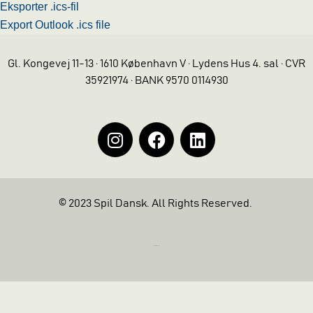
Eksporter .ics-fil
Export Outlook .ics file
Gl. Kongevej 11-13 · 1610 København V · Lydens Hus 4. sal · CVR
35921974 · BANK 9570 0114930
© 2023 Spil Dansk. All Rights Reserved.
https://iintelligent.dk