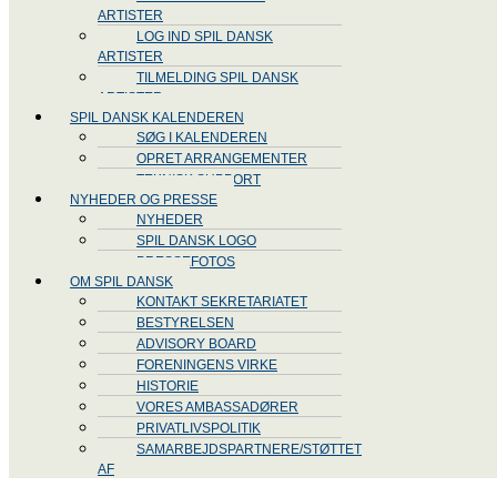
ARTISTER
LOG IND SPIL DANSK
ARTISTER
TILMELDING SPIL DANSK
ARTISTER
SPIL DANSK KALENDEREN
SØG I KALENDEREN
OPRET ARRANGEMENTER
TEKNISK SUPPORT
NYHEDER OG PRESSE
NYHEDER
SPIL DANSK LOGO
PRESSEFOTOS
OM SPIL DANSK
KONTAKT SEKRETARIATET
BESTYRELSEN
ADVISORY BOARD
FORENINGENS VIRKE
HISTORIE
VORES AMBASSADØRER
PRIVATLIVSPOLITIK
SAMARBEJDSPARTNERE/STØTTET
AF