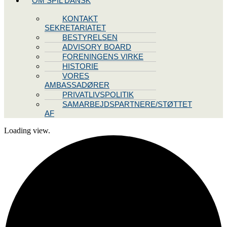
OM SPIL DANSK
KONTAKT
SEKRETARIATET
BESTYRELSEN
ADVISORY BOARD
FORENINGENS VIRKE
HISTORIE
VORES
AMBASSADØRER
PRIVATLIVSPOLITIK
SAMARBEJDSPARTNERE/STØTTET
AF
Loading view.