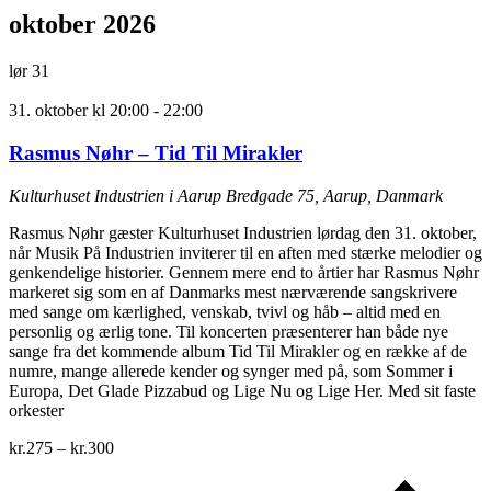
oktober 2026
lør
31
31. oktober kl 20:00
-
22:00
Rasmus Nøhr – Tid Til Mirakler
Kulturhuset Industrien i Aarup
Bredgade 75, Aarup, Danmark
Rasmus Nøhr gæster Kulturhuset Industrien lørdag den 31. oktober,
når Musik På Industrien inviterer til en aften med stærke melodier og
genkendelige historier. Gennem mere end to årtier har Rasmus Nøhr
markeret sig som en af Danmarks mest nærværende sangskrivere
med sange om kærlighed, venskab, tvivl og håb – altid med en
personlig og ærlig tone. Til koncerten præsenterer han både nye
sange fra det kommende album Tid Til Mirakler og en række af de
numre, mange allerede kender og synger med på, som Sommer i
Europa, Det Glade Pizzabud og Lige Nu og Lige Her. Med sit faste
orkester
kr.275 – kr.300