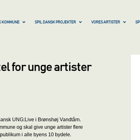
SK KOMMUNE
SPIL DANSK PROJEKTER
VORES ARTISTER
SP
el for unge artister
l Dansk UNG:Live i Brønshøj Vandtårn.
mmune og skal give unge artister flere
 publikum i alle byens 10 bydele.