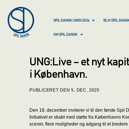
SPIL DANSK UGEN 2026
BLIV SPIL DAN
OM SPIL DANSK
UNG:Live – et nyt kapit
i København.
PUBLICERET DEN
5. DEC.
2025
Den 19. december inviterer vi til den første Spi
Initiativet er skabt med støtte fra Københavns Ko
scener, flere muligheder og adgang til et bredere