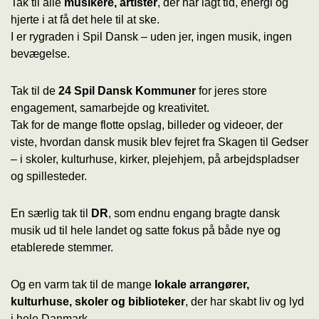
Tak til alle
musikere, artister
, der har lagt tid, energi og
hjerte i at få det hele til at ske.
I er rygraden i Spil Dansk – uden jer, ingen musik, ingen
bevægelse.
Tak til de
24 Spil Dansk Kommuner
for jeres store
engagement, samarbejde og kreativitet.
Tak for de mange flotte opslag, billeder og videoer, der
viste, hvordan dansk musik blev fejret fra Skagen til Gedser
– i skoler, kulturhuse, kirker, plejehjem, på arbejdspladser
og spillesteder.
En særlig tak til
DR
, som endnu engang bragte dansk
musik ud til hele landet og satte fokus på både nye og
etablerede stemmer.
Og en varm tak til de mange
lokale arrangører,
kulturhuse, skoler og biblioteker
, der har skabt liv og lyd
i hele Danmark.