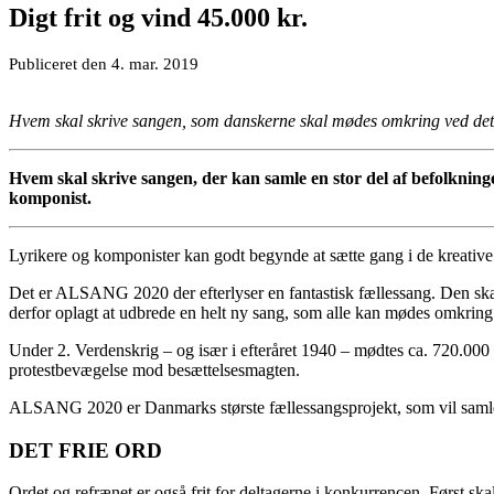
Digt frit og vind 45.000 kr.
Publiceret den
4. mar.
2019
Hvem skal skrive sangen, som danskerne skal mødes omkring ved de
Hvem skal skrive sangen, der kan samle en stor del af befolkning
komponist.
Lyrikere og komponister kan godt begynde at sætte gang i de kreative
Det er ALSANG 2020 der efterlyser en fantastisk fællessang. Den skal
derfor oplagt at udbrede en helt ny sang, som alle kan mødes omkring
Under 2. Verdenskrig – og især i efteråret 1940 – mødtes ca. 720.00
protestbevægelse mod besættelsesmagten.
ALSANG 2020 er Danmarks største fællessangsprojekt, som vil samle al
DET FRIE ORD
Ordet og refrænet er også frit for deltagerne i konkurrencen. Først sk