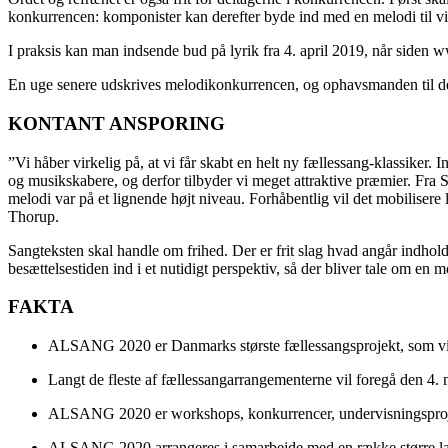
konkurrencen: komponister kan derefter byde ind med en melodi til vin
I praksis kan man indsende bud på lyrik fra 4. april 2019, når siden 
En uge senere udskrives melodikonkurrencen, og ophavsmanden til den
KONTANT ANSPORING
”Vi håber virkelig på, at vi får skabt en helt ny fællessang-klassiker.
og musikskabere, og derfor tilbyder vi meget attraktive præmier. Fra S
melodi var på et lignende højt niveau. Forhåbentlig vil det mobilisere l
Thorup.
Sangteksten skal handle om frihed. Der er frit slag hvad angår indhol
besættelsestiden ind i et nutidigt perspektiv, så der bliver tale om en 
FAKTA
ALSANG 2020 er Danmarks største fællessangsprojekt, som vil s
Langt de fleste af fællessangarrangementerne vil foregå den 4.
ALSANG 2020 er workshops, konkurrencer, undervisningsprojek
ALSANG 2020 arrangeres i samarbejde med en række større l