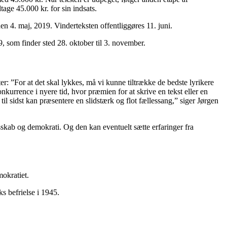
age 45.000 kr. for sin indsats.
n 4. maj, 2019. Vinderteksten offentliggøres 11. juni.
som finder sted 28. oktober til 3. november.
er: ”For at det skal lykkes, må vi kunne tiltrække de bedste lyrikere
nkurrence i nyere tid, hvor præmien for at skrive en tekst eller en
til sidst kan præsentere en slidstærk og flot fællessang,” siger Jørgen
sskab og demokrati. Og den kan eventuelt sætte erfaringer fra
okratiet.
s befrielse i 1945.