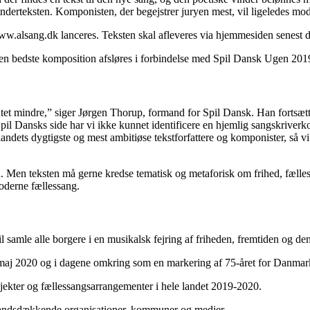
derteksten. Komponisten, der begejstrer juryen mest, vil ligeledes modt
www.alsang.dk lanceres. Teksten skal afleveres via hjemmesiden senest de
 bedste komposition afsløres i forbindelse med Spil Dansk Ugen 2019, 
 Intet mindre,” siger Jørgen Thorup, formand for Spil Dansk. Han fortsætt
pil Dansks side har vi ikke kunnet identificere en hjemlig sangskriverko
andets dygtigste og mest ambitiøse tekstforfattere og komponister, så vi 
d. Men teksten må gerne kredse tematisk og metaforisk om frihed, fælle
moderne fællessang.
amle alle borgere i en musikalsk fejring af friheden, fremtiden og dem
 maj 2020 og i dagene omkring som en markering af 75-året for Danmark
ter og fællessangsarrangementer i hele landet 2019-2020.
andsdækkende organisationer, kommuner og medier.