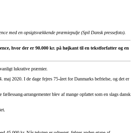
ce med en opsigtsvækkende præmiepulje (Spil Dansk pressefoto).
e, hvor der er 90.000 kr. på højkant til en tekstforfatter og en
anligt lukrative præmier.
maj 2020. I de dage fejres 75-året for Danmarks befrielse, og det er
e fællessang-arrangementer blev af mange opfattet som en slags dansk
et.
med 45.000 kr. Når teksten er udpeget, følger anden etape af