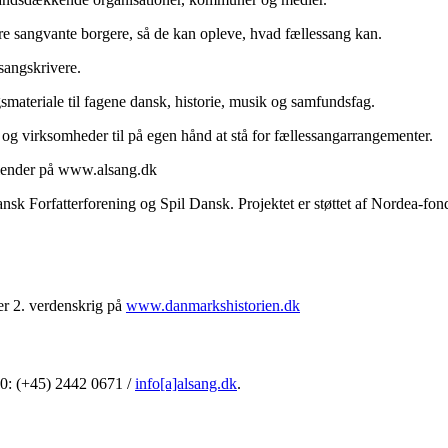
ndre sangvante borgere, så de kan opleve, hvad fællessang kan.
sangskrivere.
smateriale til fagene dansk, historie, musik og samfundsfag.
og virksomheder til på egen hånd at stå for fællessangarrangementer.
alender på www.alsang.dk
 Forfatterforening og Spil Dansk. Projektet er støttet af Nordea-fon
r 2. verdenskrig på
www.danmarkshistorien.dk
0: (+45) 2442 0671 /
info[a]alsang.dk
.