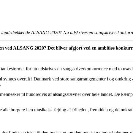
t landsdækkende ALSANG 2020? Nu udskrives en sangskriver-konkurren
en ved ALSANG 2020? Det bliver afgjort ved en ambitiøs konkurrenc
 tankestorme, for nu udskrives en sangskriverkonkurrence med to usædv
 synges overalt i Danmark ved store sangarrangementer i og omkring 4. 
.
0 mennesker til hundredvis af alsangsstævner over hele landet. De kæmp
le borgere i en musikalsk fejring af friheden, fremtiden og demokrati
al der findes en tekst til den nye sang, og den poetiske vinder belønnes 