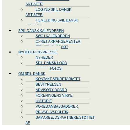
ARTISTER
LOG IND SPIL DANSK
ARTISTER
TILMELDING SPIL DANSK
ARTISTER
SPIL DANSK KALENDEREN
SØG I KALENDEREN
OPRET ARRANGEMENTER
TEKNISK SUPPORT
NYHEDER OG PRESSE
NYHEDER
SPIL DANSK LOGO
PRESSEFOTOS
OM SPIL DANSK
KONTAKT SEKRETARIATET
BESTYRELSEN
ADVISORY BOARD
FORENINGENS VIRKE
HISTORIE
VORES AMBASSADØRER
PRIVATLIVSPOLITIK
SAMARBEJDSPARTNERE/STØTTET
AF