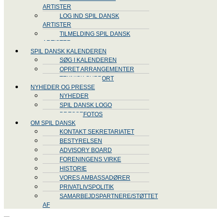
ARTISTER
LOG IND SPIL DANSK
ARTISTER
TILMELDING SPIL DANSK
ARTISTER
SPIL DANSK KALENDEREN
SØG I KALENDEREN
OPRET ARRANGEMENTER
TEKNISK SUPPORT
NYHEDER OG PRESSE
NYHEDER
SPIL DANSK LOGO
PRESSEFOTOS
OM SPIL DANSK
KONTAKT SEKRETARIATET
BESTYRELSEN
ADVISORY BOARD
FORENINGENS VIRKE
HISTORIE
VORES AMBASSADØRER
PRIVATLIVSPOLITIK
SAMARBEJDSPARTNERE/STØTTET
AF